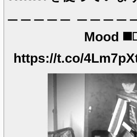
＿＿＿＿＿ ＿＿＿＿＿＿
Mood ◼️
https://t.co/4Lm7pX