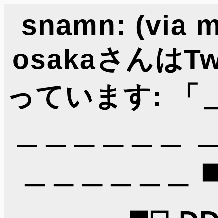
snamn: (via 
osakaさんはTw
っています: 「
＿＿＿＿＿＿ 
＿＿＿＿＿＿ ◼️◻