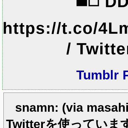
◼️◻️ D
https://t.co/
/ Twitte
Tumblr 
snamn: (via masa
Twitterを使ってい