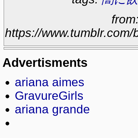
from
https://www.tumblr.com
Advertisments
ariana aimes
GravureGirls
ariana grande